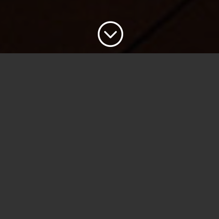
;
カクテル×眺望×季節感
新たな洗練をご提案しま
す。
南に東京タワー、北に東京スカイツリーを望み、
ルーフトップに続くテラス席では、樹高10メート
ルの桜と季節の花々で皆様をお出迎えいたしま